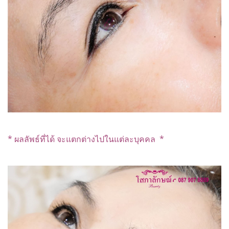
* ผลลัพธ์ที่ได้ จะแตกต่างไปในแต่ละบุคคล *