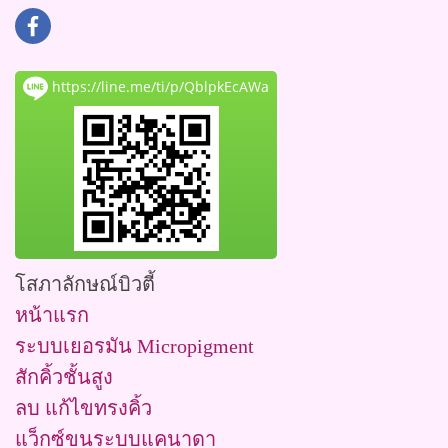
https://line.me/ti/p/QblpkEcAWa
โสภาลักษณ์บิวตี้
หน้าแรก
ระบบเยอรมัน Micropigment
สักคิ้วชั้นสูง
ลบ แก้ไขทรงคิ้ว
แว็กซ์ขนระบบแคนาดา