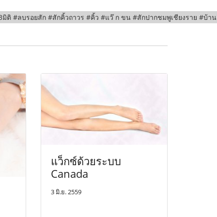
 #3มิติ #ลบรอยสัก #สักคิ้วถาวร #คิ้ว #แว๊ ก ขน #สักปากชมพูเชียงราย #บ้านคิ
แว็กซ์ด้วยระบบ
Canada
3 มิ.ย. 2559