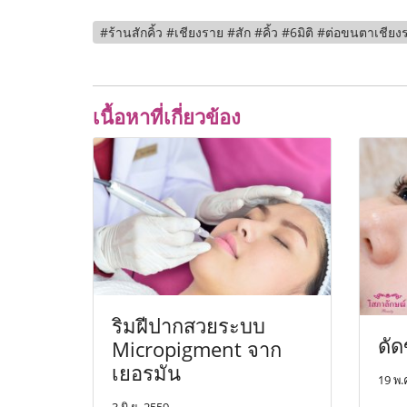
#ร้านสักคิ้ว #เชียงราย #สัก #คิ้ว #6มิติ #ต่อขนตาเชียงรา
เนื้อหาที่เกี่ยวข้อง
ริมฝีปากสวยระบบ
ดั
Micropigment จาก
เยอรมัน
19 พ.