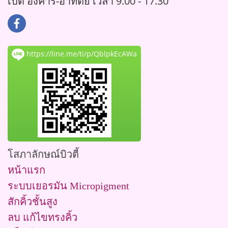
เปิด อังคาร-อาทิตย์ เวลา 9.00 - 17.30
https://line.me/ti/p/QblpkEcAWa
โสภาลักษณ์บิวตี้
หน้าแรก
ระบบเยอรมัน Micropigment
สักคิ้วชั้นสูง
ลบ แก้ไขทรงคิ้ว