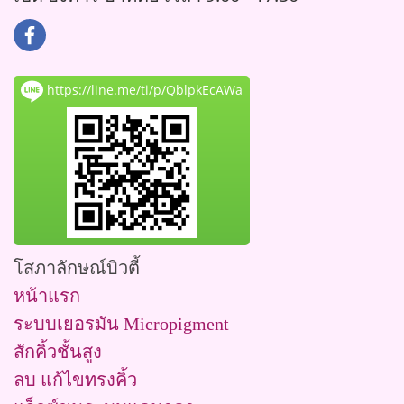
https://line.me/ti/p/QblpkEcAWa
โสภาลักษณ์บิวตี้
หน้าแรก
ระบบเยอรมัน Micropigment
สักคิ้วชั้นสูง
ลบ แก้ไขทรงคิ้ว