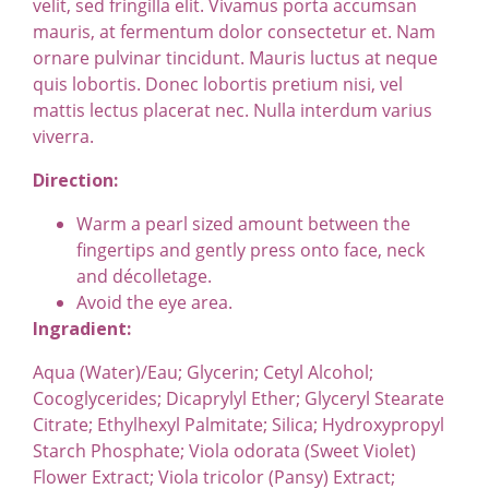
velit, sed fringilla elit. Vivamus porta accumsan
mauris, at fermentum dolor consectetur et. Nam
ornare pulvinar tincidunt. Mauris luctus at neque
quis lobortis. Donec lobortis pretium nisi, vel
mattis lectus placerat nec. Nulla interdum varius
viverra.
Direction:
Warm a pearl sized amount between the
fingertips and gently press onto face, neck
and décolletage.
Avoid the eye area.
Ingradient:
Aqua (Water)/Eau; Glycerin; Cetyl Alcohol;
Cocoglycerides; Dicaprylyl Ether; Glyceryl Stearate
Citrate; Ethylhexyl Palmitate; Silica; Hydroxypropyl
Starch Phosphate; Viola odorata (Sweet Violet)
Flower Extract; Viola tricolor (Pansy) Extract;