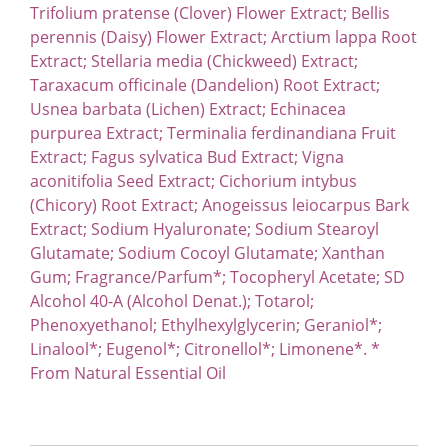
Trifolium pratense (Clover) Flower Extract; Bellis
perennis (Daisy) Flower Extract; Arctium lappa Root
Extract; Stellaria media (Chickweed) Extract;
Taraxacum officinale (Dandelion) Root Extract;
Usnea barbata (Lichen) Extract; Echinacea
purpurea Extract; Terminalia ferdinandiana Fruit
Extract; Fagus sylvatica Bud Extract; Vigna
aconitifolia Seed Extract; Cichorium intybus
(Chicory) Root Extract; Anogeissus leiocarpus Bark
Extract; Sodium Hyaluronate; Sodium Stearoyl
Glutamate; Sodium Cocoyl Glutamate; Xanthan
Gum; Fragrance/Parfum*; Tocopheryl Acetate; SD
Alcohol 40-A (Alcohol Denat.); Totarol;
Phenoxyethanol; Ethylhexylglycerin; Geraniol*;
Linalool*; Eugenol*; Citronellol*; Limonene*. *
From Natural Essential Oil