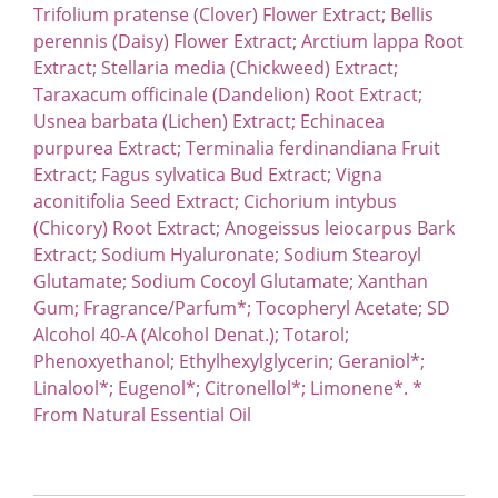
Trifolium pratense (Clover) Flower Extract; Bellis
perennis (Daisy) Flower Extract; Arctium lappa Root
Extract; Stellaria media (Chickweed) Extract;
Taraxacum officinale (Dandelion) Root Extract;
Usnea barbata (Lichen) Extract; Echinacea
purpurea Extract; Terminalia ferdinandiana Fruit
Extract; Fagus sylvatica Bud Extract; Vigna
aconitifolia Seed Extract; Cichorium intybus
(Chicory) Root Extract; Anogeissus leiocarpus Bark
Extract; Sodium Hyaluronate; Sodium Stearoyl
Glutamate; Sodium Cocoyl Glutamate; Xanthan
Gum; Fragrance/Parfum*; Tocopheryl Acetate; SD
Alcohol 40-A (Alcohol Denat.); Totarol;
Phenoxyethanol; Ethylhexylglycerin; Geraniol*;
Linalool*; Eugenol*; Citronellol*; Limonene*. *
From Natural Essential Oil