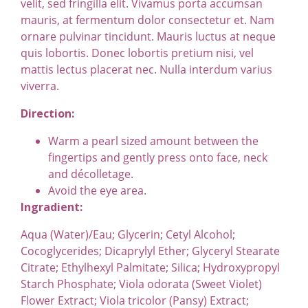
velit, sed fringilla elit. Vivamus porta accumsan
mauris, at fermentum dolor consectetur et. Nam
ornare pulvinar tincidunt. Mauris luctus at neque
quis lobortis. Donec lobortis pretium nisi, vel
mattis lectus placerat nec. Nulla interdum varius
viverra.
Direction:
Warm a pearl sized amount between the
fingertips and gently press onto face, neck
and décolletage.
Avoid the eye area.
Ingradient:
Aqua (Water)/Eau; Glycerin; Cetyl Alcohol;
Cocoglycerides; Dicaprylyl Ether; Glyceryl Stearate
Citrate; Ethylhexyl Palmitate; Silica; Hydroxypropyl
Starch Phosphate; Viola odorata (Sweet Violet)
Flower Extract; Viola tricolor (Pansy) Extract;